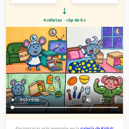
↓
4 viñetas · clip de 6 s
Encontrarás más ejemplos en la
galería de KidsAI
.