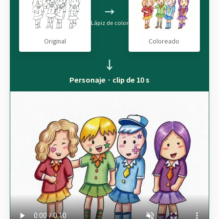
→
Lápiz de color
Original
Coloreado
↓
Personaje · clip de 10 s