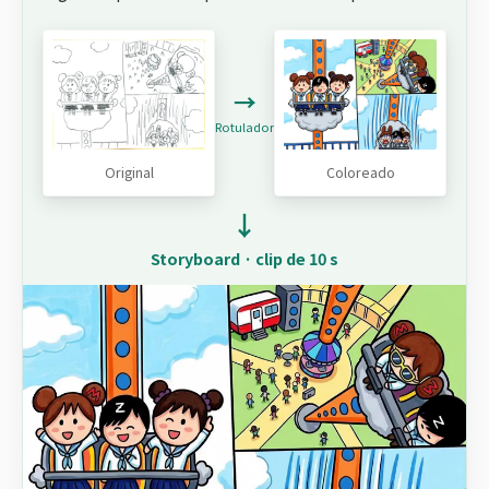
→
Rotulador
Original
Coloreado
↓
Storyboard · clip de 10 s