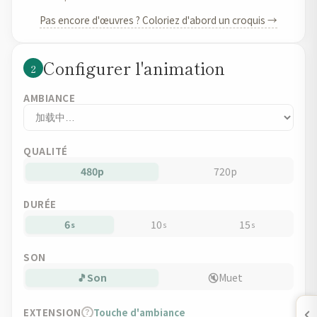
Pas encore d'œuvres ? Coloriez d'abord un croquis →
Configurer l'animation
2
AMBIANCE
QUALITÉ
480p
720p
DURÉE
6
10
15
s
s
s
SON
🎵
Son
🔇
Muet
EXTENSION
Touche d'ambiance
?