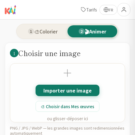
KidsAI Art Studio — color & 
Tarifs
FR
🎨
🎬
Colorier
Animer
1
2
Choisir une image
1
＋
Importer une image
🎨 Choisir dans Mes œuvres
ou glisser-déposer ici
PNG / JPG / WebP — les grandes images sont redimensionnées
automatiquement