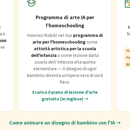
Programma di arte IA per
l'homeschooling
i
a e
f
Inserisci KidsAI nel tuo
programma di
bini
arte per l'homeschooling
come
ere
attività artistica per la scuola
H
dell'infanzia
o come lezione dalla
F
scuola dell'infanzia alla quinta
B
elementare — il disegno di ogni
bambino diventa un'opera vera di cui è
fiero.
Scarica il piano di lezione d'arte
gratuito (in inglese) →
Come animare un disegno di bambino con l'IA →