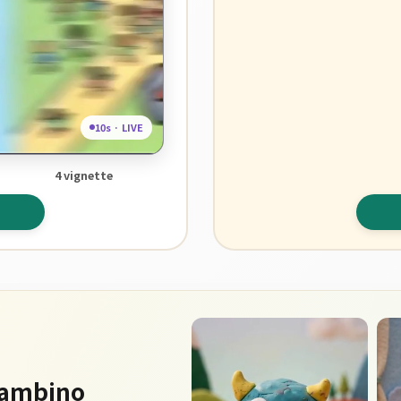
10s · LIVE
4 vignette
 bambino