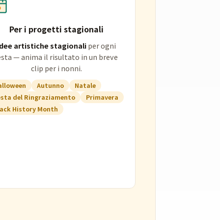
Per i progetti stagionali
Idee artistiche stagionali
per ogni
esta — anima il risultato in un breve
clip per i nonni.
alloween
Autunno
Natale
esta del Ringraziamento
Primavera
lack History Month