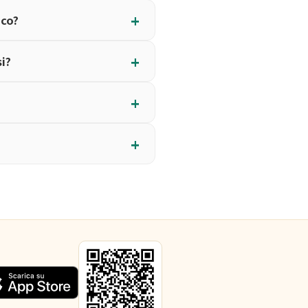
ico?
si?