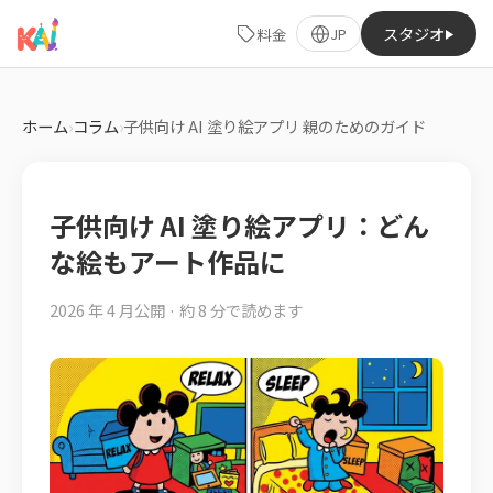
スタジオ
料金
JP
ホーム
›
コラム
›
子供向け AI 塗り絵アプリ 親のためのガイド
子供向け AI 塗り絵アプリ：どん
な絵もアート作品に
2026 年 4 月公開 · 約 8 分で読めます