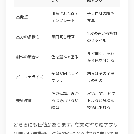
プリ
絵アプリ
用意された線画
子供自身の絵や
出発点
テンプレート
写真
1 枚の絵から複数
出力の多様性
毎回同じ線画
のスタイル
まず描く、それ
創作の度合い
色を選んで塗る
から色を付ける
全員が同じライ
結果はその子だ
パーソナライズ
ブラリ
けのもの
色彩理論、線か
水彩、3D、ピク
美術教育
らはみ出さない
セルなど多様な
練習
技法に触れる
どちらにも価値があります。従来の塗り絵アプリ
は細かい運動能力の練習や静かな遊びに向いてお