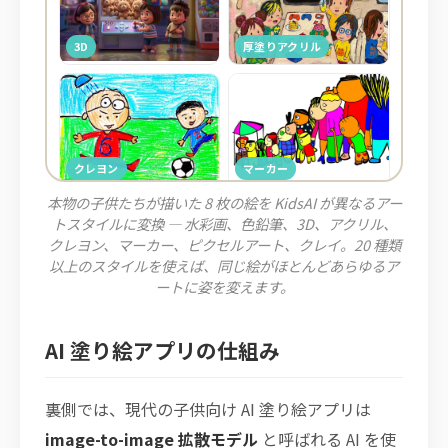
本物の子供たちが描いた 8 枚の絵を KidsAI が異なるアー
トスタイルに変換 — 水彩画、色鉛筆、3D、アクリル、
クレヨン、マーカー、ピクセルアート、クレイ。20 種類
以上のスタイルを使えば、同じ絵がほとんどあらゆるア
ートに姿を変えます。
AI 塗り絵アプリの仕組み
裏側では、現代の子供向け AI 塗り絵アプリは
image-to-image 拡散モデル
と呼ばれる AI を使