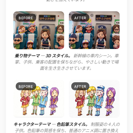
乗り物テーマ — 3D スタイル。
新幹線の車内シーン。車
掌、子供、乗客の配置を保ちながら、やさしい動きで場
面を生き生きさせています。
キャラクターテーマ — 色鉛筆スタイル。
制服姿の 4 人の
子供。色鉛筆の質感を保ち、普通のアニメ調に置き換え