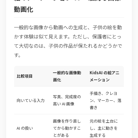
動画化
一般的な画像から動画への生成と、子供の絵を動
かす体験は似て見えます。ただし、保護者にとっ
て大切なのは、子供の作品が保たれるかどうかで
す。
一般的な画像動
KidsAI の絵アニ
比較項目
画化
メーション
手描き、クレヨ
写真、完成度の
向いている入力
ン、マーカー、落
高い AI 画像
書き
画像を作り直し
元の絵を土台に
AI の扱い
てから動かすこ
し、主に動きを
とがある
生成する